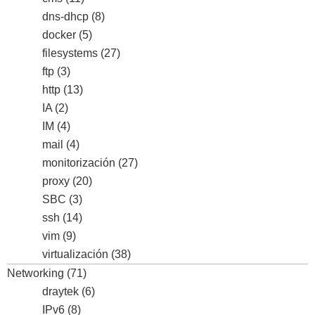
dns-dhcp
(8)
docker
(5)
filesystems
(27)
ftp
(3)
http
(13)
IA
(2)
IM
(4)
mail
(4)
monitorización
(27)
proxy
(20)
SBC
(3)
ssh
(14)
vim
(9)
virtualización
(38)
Networking
(71)
draytek
(6)
IPv6
(8)