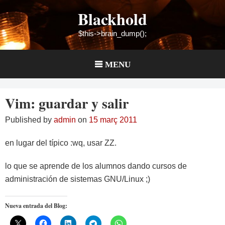
Skip
Blackhold
to
content
$this->brain_dump();
MENU
Vim: guardar y salir
Published by
admin
on
15 març 2011
en lugar del típico :wq, usar ZZ.
lo que se aprende de los alumnos dando cursos de
administración de sistemas GNU/Linux ;)
Nueva entrada del Blog: