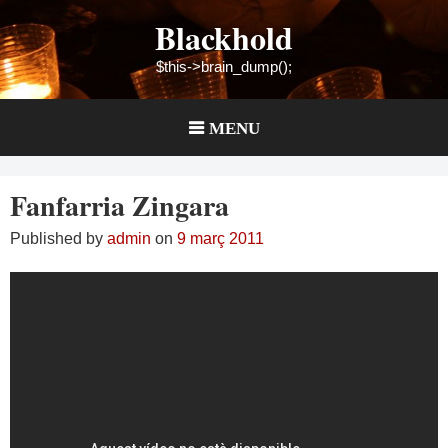
Skip
Blackhold
to
content
$this->brain_dump();
MENU
Fanfarria Zingara
Published by
admin
on
9 març 2011