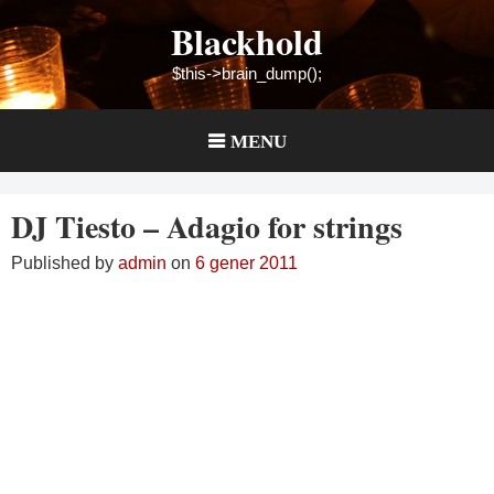
Skip
Blackhold
to
content
$this->brain_dump();
MENU
DJ Tiesto – Adagio for strings
Published by
admin
on
6 gener 2011