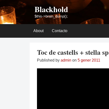
Skip
Blackhold
to
content
$this->brain_dump();
About
Contacto
Toc de castells + stella s
Published by
admin
on
5 gener 2011