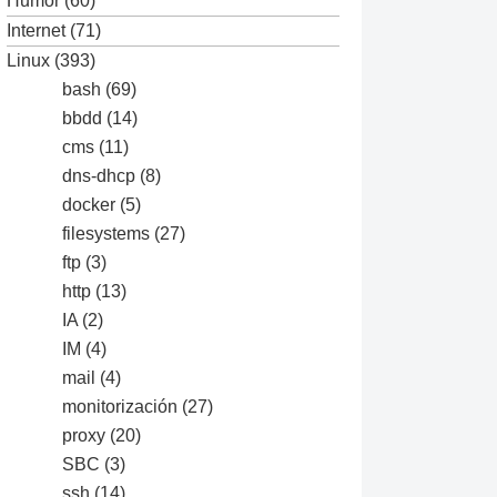
Humor
(60)
Internet
(71)
Linux
(393)
bash
(69)
bbdd
(14)
cms
(11)
dns-dhcp
(8)
docker
(5)
filesystems
(27)
ftp
(3)
http
(13)
IA
(2)
IM
(4)
mail
(4)
monitorización
(27)
proxy
(20)
SBC
(3)
ssh
(14)