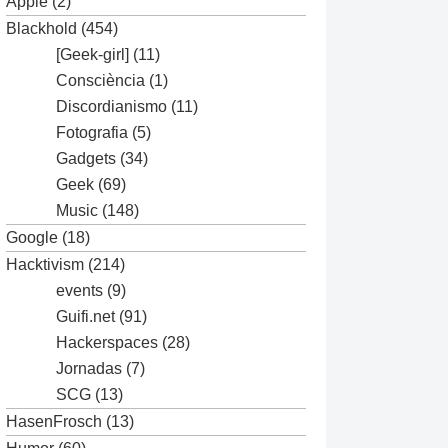
Apple
(2)
Blackhold
(454)
[Geek-girl]
(11)
Consciència
(1)
Discordianismo
(11)
Fotografia
(5)
Gadgets
(34)
Geek
(69)
Music
(148)
Google
(18)
Hacktivism
(214)
events
(9)
Guifi.net
(91)
Hackerspaces
(28)
Jornadas
(7)
SCG
(13)
HasenFrosch
(13)