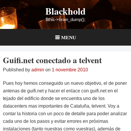
Skip
Blackhold
to
content
$this->brain_dump();
MENU
Guifi.net conectado a telvent
Published by
admin
on
1 novembre 2010
Pues hoy hemos conseguido un nuevo objetivo, el de poner
antenas de guifi.net y hacer el enlace con guifi.net en el
tejado del edificio donde se encuentra uno de los
datacenters mas importantes de Cataluña, telvent. Voy a
contar la historia con un poco de detalle para poder analizar
cada uno de los pasos y evitar errores en próximas
instalaciones (tanto nuestras como vuestras), además de