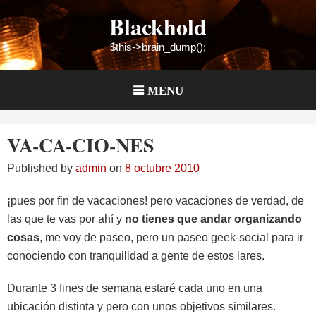
Skip
Blackhold
to
content
$this->brain_dump();
MENU
VA-CA-CIO-NES
Published by
admin
on
8 octubre 2010
¡pues por fin de vacaciones! pero vacaciones de verdad, de
las que te vas por ahí y
no tienes que andar organizando
cosas
, me voy de paseo, pero un paseo geek-social para ir
conociendo con tranquilidad a gente de estos lares.
Durante 3 fines de semana estaré cada uno en una
ubicación distinta y pero con unos objetivos similares.