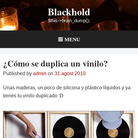
Skip
Blackhold
to
content
$this->brain_dump();
MENU
¿Cómo se duplica un vinilo?
Published by
admin
on
31 agost 2010
Unas maderas, un poco de silicona y plástico líquidos y ya
tienes tu vinilo duplicado :D