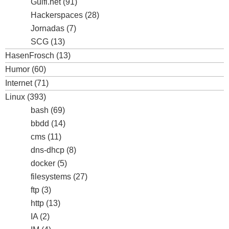
Guifi.net
(91)
Hackerspaces
(28)
Jornadas
(7)
SCG
(13)
HasenFrosch
(13)
Humor
(60)
Internet
(71)
Linux
(393)
bash
(69)
bbdd
(14)
cms
(11)
dns-dhcp
(8)
docker
(5)
filesystems
(27)
ftp
(3)
http
(13)
IA
(2)