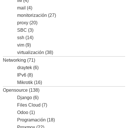
IM
(4)
mail
(4)
monitorización
(27)
proxy
(20)
SBC
(3)
ssh
(14)
vim
(9)
virtualización
(38)
Networking
(71)
draytek
(6)
IPv6
(8)
Mikrotik
(16)
Opensource
(138)
Django
(6)
Files Cloud
(7)
Odoo
(1)
Programación
(18)
Proxmox
(22)