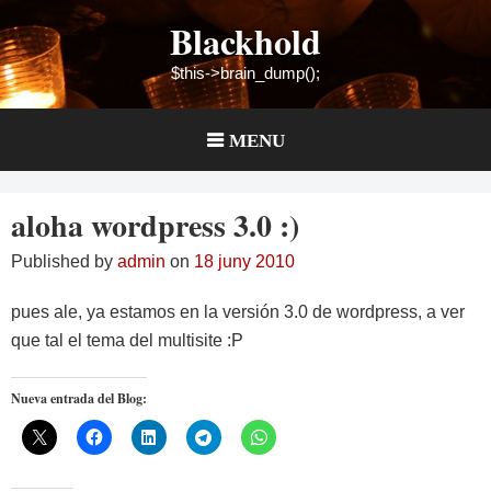
Skip
Blackhold
to
content
$this->brain_dump();
MENU
aloha wordpress 3.0 :)
Published by
admin
on
18 juny 2010
pues ale, ya estamos en la versión 3.0 de wordpress, a ver
que tal el tema del multisite :P
Nueva entrada del Blog: