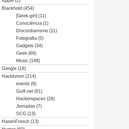
Apple
(2)
Blackhold
(454)
[Geek-girl]
(11)
Consciència
(1)
Discordianismo
(11)
Fotografia
(5)
Gadgets
(34)
Geek
(69)
Music
(148)
Google
(18)
Hacktivism
(214)
events
(9)
Guifi.net
(91)
Hackerspaces
(28)
Jornadas
(7)
SCG
(13)
HasenFrosch
(13)