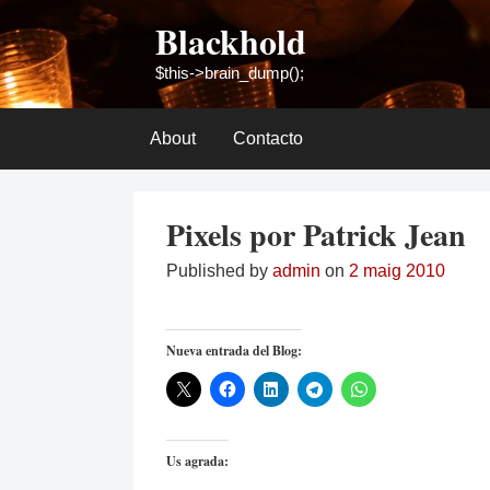
Skip
Blackhold
to
content
$this->brain_dump();
About
Contacto
Pixels por Patrick Jean
Published by
admin
on
2 maig 2010
Nueva entrada del Blog:
Us agrada: