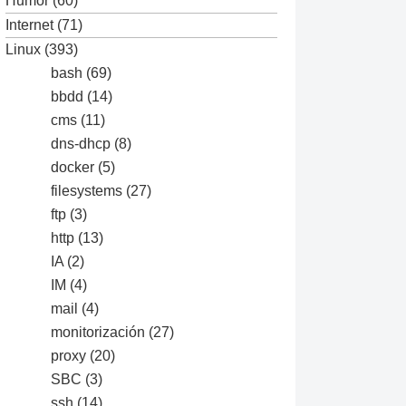
Humor
(60)
Internet
(71)
Linux
(393)
bash
(69)
bbdd
(14)
cms
(11)
dns-dhcp
(8)
docker
(5)
filesystems
(27)
ftp
(3)
http
(13)
IA
(2)
IM
(4)
mail
(4)
monitorización
(27)
proxy
(20)
SBC
(3)
ssh
(14)