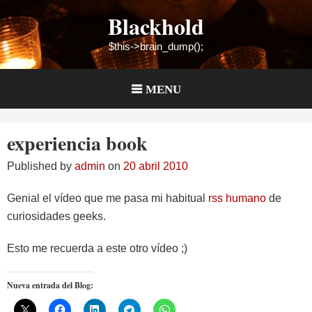
Skip
Blackhold
to
content
$this->brain_dump();
MENU
experiencia book
Published by
admin
on
20 abril 2010
Genial el vídeo que me pasa mi habitual
rss humano
de
curiosidades geeks.
Esto me recuerda a este otro vídeo ;)
Nueva entrada del Blog: