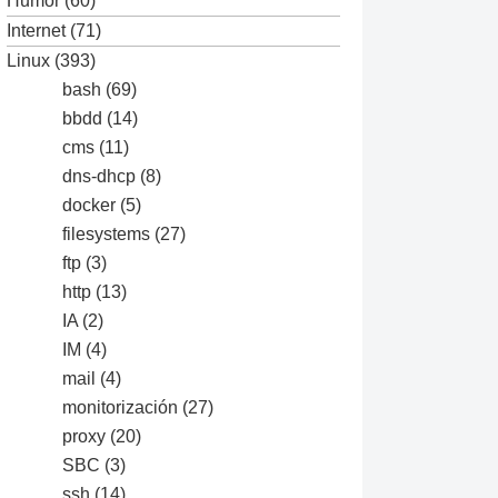
Humor
(60)
Internet
(71)
Linux
(393)
bash
(69)
bbdd
(14)
cms
(11)
dns-dhcp
(8)
docker
(5)
filesystems
(27)
ftp
(3)
http
(13)
IA
(2)
IM
(4)
mail
(4)
monitorización
(27)
proxy
(20)
SBC
(3)
ssh
(14)