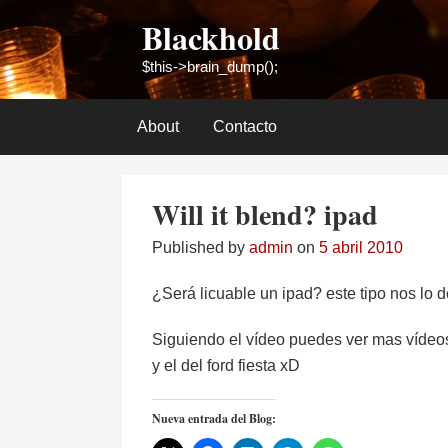
Skip
Blackhold
to
content
$this->brain_dump();
About
Contacto
Will it blend? ipad
Published by
admin
on
5 abril 2010
¿Será licuable un ipad? este tipo nos lo 
Siguiendo el vídeo puedes ver mas vídeos
y el del ford fiesta xD
Nueva entrada del Blog: