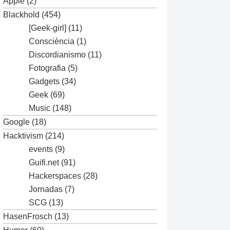
Apple
(2)
Blackhold
(454)
[Geek-girl]
(11)
Consciència
(1)
Discordianismo
(11)
Fotografia
(5)
Gadgets
(34)
Geek
(69)
Music
(148)
Google
(18)
Hacktivism
(214)
events
(9)
Guifi.net
(91)
Hackerspaces
(28)
Jornadas
(7)
SCG
(13)
HasenFrosch
(13)