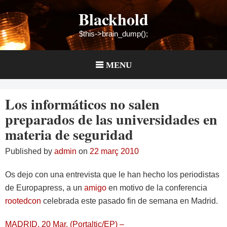
Skip
Blackhold
to
content
$this->brain_dump();
MENU
Los informáticos no salen
preparados de las universidades en
materia de seguridad
Published by
admin
on
22 març 2010
Os dejo con una entrevista que le han hecho los periodistas
de Europapress, a un
amigo
en motivo de la conferencia
rootedcon
celebrada este pasado fin de semana en Madrid.
MADRID, 20 Mar. (Portaltic/EP) –