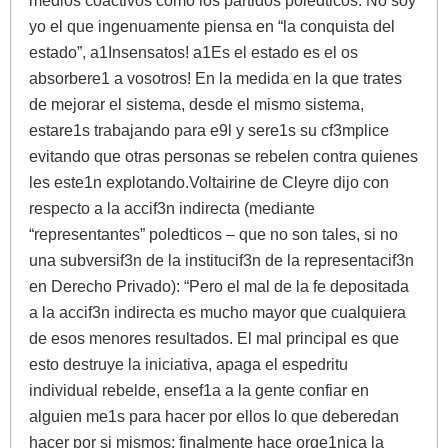
medios coactivos como los partidos poledticos. No soy
yo el que ingenuamente piensa en “la conquista del
estado”, a1Insensatos! a1Es el estado es el os
absorbere1 a vosotros! En la medida en la que trates
de mejorar el sistema, desde el mismo sistema,
estare1s trabajando para e9l y sere1s su cf3mplice
evitando que otras personas se rebelen contra quienes
les este1n explotando.Voltairine de Cleyre dijo con
respecto a la accif3n indirecta (mediante
“representantes” poledticos – que no son tales, si no
una subversif3n de la institucif3n de la representacif3n
en Derecho Privado): “Pero el mal de la fe depositada
a la accif3n indirecta es mucho mayor que cualquiera
de esos menores resultados. El mal principal es que
esto destruye la iniciativa, apaga el espedritu
individual rebelde, ensef1a a la gente confiar en
alguien me1s para hacer por ellos lo que deberedan
hacer por si mismos; finalmente hace orge1nica la