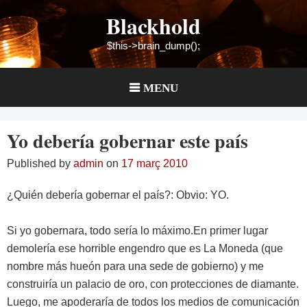
Skip
Blackhold
to
content
$this->brain_dump();
MENU
Yo debería gobernar este país
Published by
admin
on
17 març 2010
¿Quién debería gobernar el país?: Obvio: YO.
Si yo gobernara, todo sería lo máximo.En primer lugar
demolería ese horrible engendro que es La Moneda (que
nombre más hueón para una sede de gobierno) y me
construiría un palacio de oro, con protecciones de diamante.
Luego, me apoderaría de todos los medios de comunicación