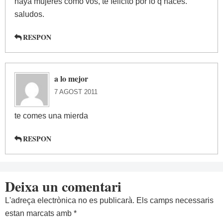
haya mujeres como vos, te felicito por lo q haces.
saludos.
RESPON
a lo mejor
7 AGOST 2011
te comes una mierda
RESPON
Deixa un comentari
L'adreça electrònica no es publicarà.
Els camps necessaris
estan marcats amb
*