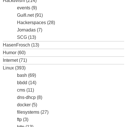
Hacktivism
(214)
events
(9)
Guifi.net
(91)
Hackerspaces
(28)
Jornadas
(7)
SCG
(13)
HasenFrosch
(13)
Humor
(60)
Internet
(71)
Linux
(393)
bash
(69)
bbdd
(14)
cms
(11)
dns-dhcp
(8)
docker
(5)
filesystems
(27)
ftp
(3)
http
(13)