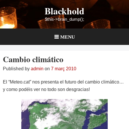
Skip
Blackhold
to
content
$this->brain_dump();
MENU
Cambio climático
Published by
admin
on
7 març 2010
El “Meteo.cat” nos presenta el futuro del cambio climático…
y como podéis ver no todo son desgracias!