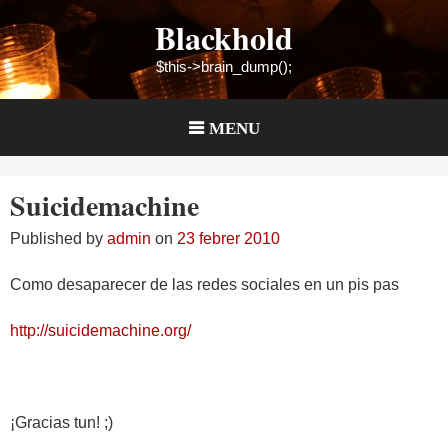
Skip
Blackhold
to
content
$this->brain_dump();
MENU
Suicidemachine
Published by
admin
on
23 febrer 2010
Como desaparecer de las redes sociales en un pis pas
http://suicidemachine.org/
¡Gracias tun! ;)