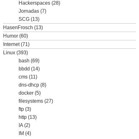
Hackerspaces
(28)
Jornadas
(7)
SCG
(13)
HasenFrosch
(13)
Humor
(60)
Internet
(71)
Linux
(393)
bash
(69)
bbdd
(14)
cms
(11)
dns-dhcp
(8)
docker
(5)
filesystems
(27)
ftp
(3)
http
(13)
IA
(2)
IM
(4)