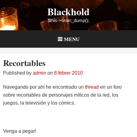
Skip
Blackhold
to
content
$this->brain_dump();
MENU
Recortables
Published by
admin
on
8 febrer 2010
Navegando por ahí he encontrado un
thread
en un foro
sobre recortables de personajes míticos de la red, los
juegos, la televisión y los cómics.
Venga a pegar!