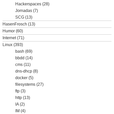
Hackerspaces
(28)
Jornadas
(7)
SCG
(13)
HasenFrosch
(13)
Humor
(60)
Internet
(71)
Linux
(393)
bash
(69)
bbdd
(14)
cms
(11)
dns-dhcp
(8)
docker
(5)
filesystems
(27)
ftp
(3)
http
(13)
IA
(2)
IM
(4)