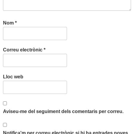
Nom
*
Correu electrònic
*
Lloc web
Aviseu-me del seguiment dels comentaris per correu.
Notifica'm per correu electrònic si hi ha entrades noves.