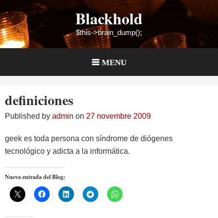
Skip
Blackhold
to
content
$this->brain_dump();
MENU
definiciones
Published by
admin
on
27 novembre 2009
geek es toda persona con síndrome de diógenes
tecnológico y adicta a la informática.
Nueva entrada del Blog: