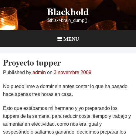
Skip
Blackhold
to
content
$this->brain_dump();
MENU
Proyecto tupper
Published by
admin
on
3 novembre 2009
No puedo irme a dormir sin antes contar lo que ha pasado
hace apenas tres horas en casa.
Esto que estábamos mi hermano y yo preparando los
tuppers de la semana, para reducir coste, tiempo y trabajo y
aumentar en efectividad, como nos era igual y
sospesándolo salíamos ganando, decidimos preparar los