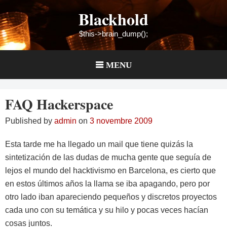
Skip
Blackhold
to
content
$this->brain_dump();
MENU
FAQ Hackerspace
Published by
admin
on
3 novembre 2009
Esta tarde me ha llegado un mail que tiene quizás la
sintetización de las dudas de mucha gente que seguía de
lejos el mundo del hacktivismo en Barcelona, es cierto que
en estos últimos años la llama se iba apagando, pero por
otro lado iban apareciendo pequeños y discretos proyectos
cada uno con su temática y su hilo y pocas veces hacían
cosas juntos.