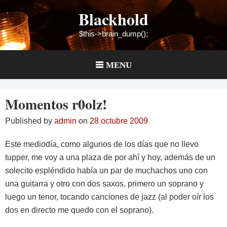
Skip
Blackhold
to
content
$this->brain_dump();
MENU
Momentos r0olz!
Published by
admin
on
28 octubre 2009
Este mediodía, como algunos de los días que no llevo
tupper, me voy a una plaza de por ahí y hoy, además de un
solecito espléndido había un par de muchachos uno con
una guitarra y otro con dos saxos, primero un soprano y
luego un tenor, tocando canciones de jazz (al poder oír los
dos en directo me quedo con el soprano).