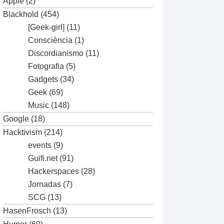
Apple
(2)
Blackhold
(454)
[Geek-girl]
(11)
Consciència
(1)
Discordianismo
(11)
Fotografia
(5)
Gadgets
(34)
Geek
(69)
Music
(148)
Google
(18)
Hacktivism
(214)
events
(9)
Guifi.net
(91)
Hackerspaces
(28)
Jornadas
(7)
SCG
(13)
HasenFrosch
(13)