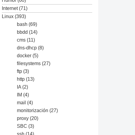
Humor
(60)
Internet
(71)
Linux
(393)
bash
(69)
bbdd
(14)
cms
(11)
dns-dhcp
(8)
docker
(5)
filesystems
(27)
ftp
(3)
http
(13)
IA
(2)
IM
(4)
mail
(4)
monitorización
(27)
proxy
(20)
SBC
(3)
ssh
(14)