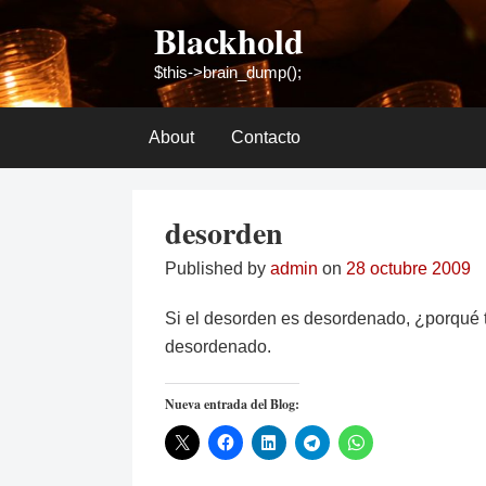
Skip
Blackhold
to
content
$this->brain_dump();
About
Contacto
desorden
Published by
admin
on
28 octubre 2009
Si el desorden es desordenado, ¿porqué t
desordenado.
Nueva entrada del Blog: