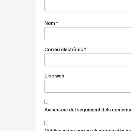
Nom
*
Correu electrònic
*
Lloc web
Aviseu-me del seguiment dels comentar
Notifica'm per correu electrònic si hi 