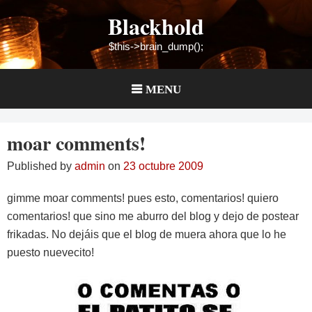
Skip
Blackhold
to
content
$this->brain_dump();
MENU
moar comments!
Published by
admin
on
23 octubre 2009
gimme moar comments! pues esto, comentarios! quiero
comentarios! que sino me aburro del blog y dejo de postear
frikadas. No dejáis que el blog de muera ahora que lo he
puesto nuevecito!