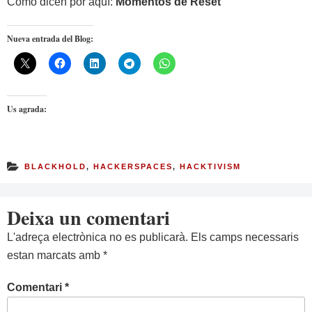
Como dicen por aquí:
Momentos de Reset
Nueva entrada del Blog:
Us agrada:
BLACKHOLD
,
HACKERSPACES
,
HACKTIVISM
Deixa un comentari
L'adreça electrònica no es publicarà.
Els camps necessaris
estan marcats amb
*
Comentari
*