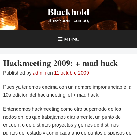
Skip
Blackhold
to
content
$this->brain_dump();
MENU
Hackmeeting 2009: + mad hack
Published by
admin
on
11 octubre 2009
Pues ya tenemos encima con un nombre impronunciable la
10a edición del hackmeeting, el + mad hack.
Entendemos hackmeeting como otro supernodo de los
nodos en los que trabajamos diariamente, un punto de
encuentro de distintos proyectos y gentes de distintos
puntos del estado y como cada año de puntos dispersos del