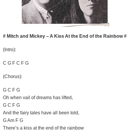
# Mitch and Mickey – A Kiss At the End of the Rainbow #
(Intro):
C G F C F G
(Chorus):
G C F G
Oh when vail of dreams has lifted,
G C F G
And the fairy tales have all been told,
G Am F G
There’s a kiss at the end of the rainbow