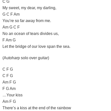
C G
My sweet, my dear, my darling,
G C F Am
You’re so far away from me.
Am G C F
No an ocean of tears divides us,
F Am G
Let the bridge of our love span the sea.
(Autoharp solo over guitar)
C F G
C F G
Am F G
F G Am
…Your kiss
Am F G
There’s a kiss at the end of the rainbow