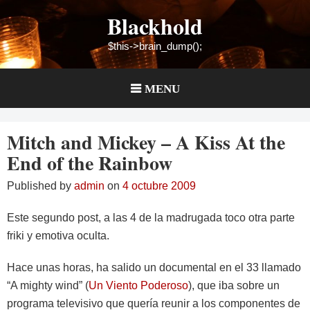
Skip
Blackhold
to
content
$this->brain_dump();
MENU
Mitch and Mickey – A Kiss At the
End of the Rainbow
Published by
admin
on
4 octubre 2009
Este segundo post, a las 4 de la madrugada toco otra parte
friki y emotiva oculta.
Hace unas horas, ha salido un documental en el 33 llamado
“A mighty wind” (
Un Viento Poderoso
), que iba sobre un
programa televisivo que quería reunir a los componentes de