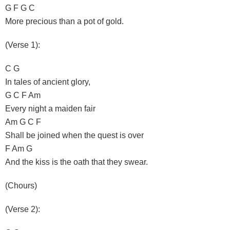
G F G C
More precious than a pot of gold.
(Verse 1):
C G
In tales of ancient glory,
G C F Am
Every night a maiden fair
Am G C F
Shall be joined when the quest is over
F Am G
And the kiss is the oath that they swear.
(Chours)
(Verse 2):