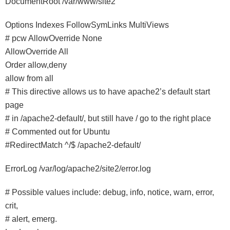
DocumentRoot /var/www/site2
Options Indexes FollowSymLinks MultiViews
# pcw AllowOverride None
AllowOverride All
Order allow,deny
allow from all
# This directive allows us to have apache2’s default start
page
# in /apache2-default/, but still have / go to the right place
# Commented out for Ubuntu
#RedirectMatch ^/$ /apache2-default/
ErrorLog /var/log/apache2/site2/error.log
# Possible values include: debug, info, notice, warn, error,
crit,
# alert, emerg.