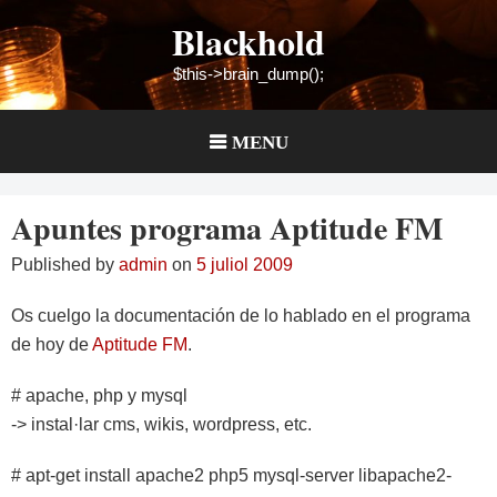
Skip
Blackhold
to
content
$this->brain_dump();
MENU
Apuntes programa Aptitude FM
Published by
admin
on
5 juliol 2009
Os cuelgo la documentación de lo hablado en el programa
de hoy de
Aptitude FM
.
# apache, php y mysql
-> instal·lar cms, wikis, wordpress, etc.
# apt-get install apache2 php5 mysql-server libapache2-