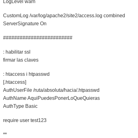
LogLevel warn
CustomLog /var/log/apache2/site2/access.log combined
ServerSignature On
#########################
: habilitar ssl
firmar las claves
: htaccess i htpasswd
[.htaccess]
AuthUserFile /ruta/absoluta/hacia/.htpasswd
AuthName AquiPuedesPonerLoQueQuieras
AuthType Basic
require user test123
**