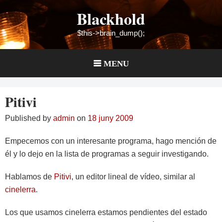
Skip
Blackhold
to
content
$this->brain_dump();
MENU
Pitivi
Published by
admin
on
18 juny 2009
Empecemos con un interesante programa, hago mención de
él y lo dejo en la lista de programas a seguir investigando.
Hablamos de
Pitivi
, un editor lineal de vídeo, similar al
cinelerra
.
Los que usamos cinelerra estamos pendientes del estado