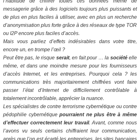
l’habitude de chiffrer toutes ces données même de
messagerie grâce à des logiciels toujours plus puissants et
de plus en plus faciles à utiliser, avec en plus un recherche
d’anonymisation plus forte grâce à des réseaux de type TOR
ou I2P encore plus faciles d’accès.
Mais vous parliez d’effets indésirables dans votre titre,
encore un, en trompe l’œil ?
Peut être pas, le risque
serait
, en fait pour … la
société
elle
même, et dans une moindre mesure pour les fournisseurs
d’accès Internet, et les entreprises. Pourquoi cela ? les
communications très majoritairement chiffrées vont faire
passer l’état d’Internet de difficilement contrôlable à
totalement incontrôlable, apprécier la nuance.
Les spécialistes de contre terrorisme cybernétique ou contre
pédophilie cybernétique
pourraient ne plus être à même
d’effectuer correctement leur travail
. Avant, comme nous
l’avons vu seuls certains chiffraient leur communication,
après que l’on est écarté les entreprises, les sites bancaires