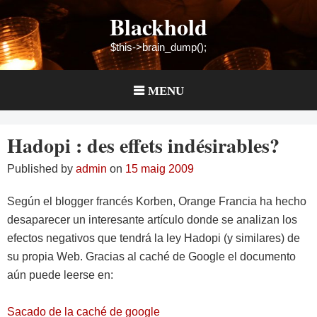
Skip
Blackhold
to
content
$this->brain_dump();
MENU
Hadopi : des effets indésirables?
Published by
admin
on
15 maig 2009
Según el blogger francés Korben, Orange Francia ha hecho
desaparecer un interesante artículo donde se analizan los
efectos negativos que tendrá la ley Hadopi (y similares) de
su propia Web. Gracias al caché de Google el documento
aún puede leerse en:
Sacado de la caché de google