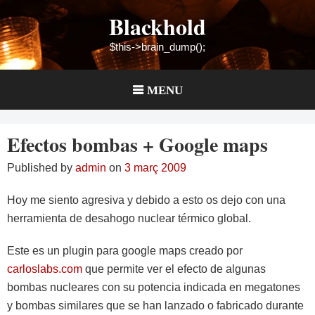
Skip
Blackhold
to
content
$this->brain_dump();
MENU
Efectos bombas + Google maps
Published by
admin
on
3 març 2009
Hoy me siento agresiva y debido a esto os dejo con una
herramienta de desahogo nuclear térmico global.
Este es un plugin para google maps creado por
carloslabs.com
que permite ver el efecto de algunas
bombas nucleares con su potencia indicada en megatones
y bombas similares que se han lanzado o fabricado durante