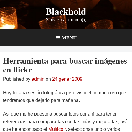
Skip
Blackhold
to
content
$this->brain_dump();
MENU
Herramienta para buscar imágenes
en flickr
Published by
admin
on
24 gener 2009
Hoy tocaba sesión fotográfica pero visto el tiempo creo que
tendremos que dejarlo para mañana.
Así que me he puesto a buscar fotos por ahí para tener
referencias para compararlas con las mías y mejorarlas, así
que he encontrado el
Multicolr
, seleccionas uno o varios