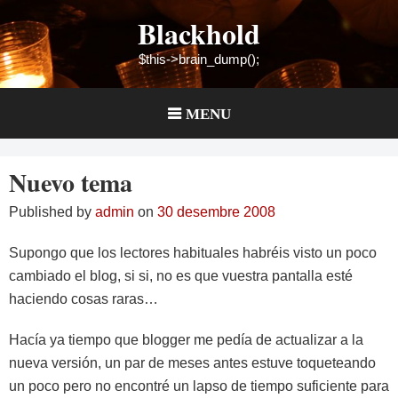
Skip
Blackhold
to
content
$this->brain_dump();
MENU
Nuevo tema
Published by
admin
on
30 desembre 2008
Supongo que los lectores habituales habréis visto un poco
cambiado el blog, si si, no es que vuestra pantalla esté
haciendo cosas raras…
Hacía ya tiempo que blogger me pedía de actualizar a la
nueva versión, un par de meses antes estuve toqueteando
un poco pero no encontré un lapso de tiempo suficiente para