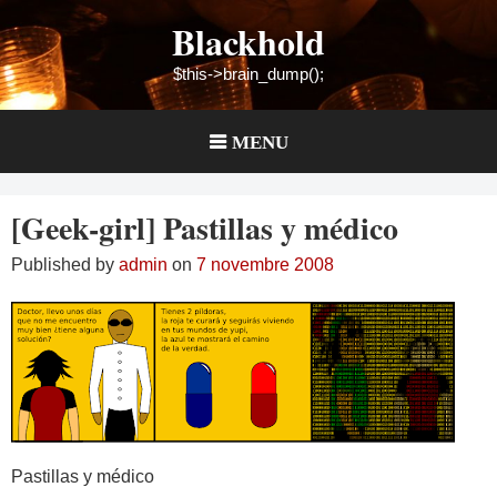
Skip
Blackhold
to
content
$this->brain_dump();
MENU
[Geek-girl] Pastillas y médico
Published by
admin
on
7 novembre 2008
Pastillas y médico