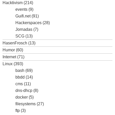
Hacktivism
(214)
events
(9)
Guifi.net
(91)
Hackerspaces
(28)
Jornadas
(7)
SCG
(13)
HasenFrosch
(13)
Humor
(60)
Internet
(71)
Linux
(393)
bash
(69)
bbdd
(14)
cms
(11)
dns-dhcp
(8)
docker
(5)
filesystems
(27)
ftp
(3)