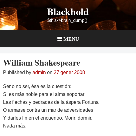
Skip
Blackhold
to
content
$this->brain_dump();
MENU
William Shakespeare
Published by
admin
on
27 gener 2008
Ser o no ser, ésa es la cuestión:
Si es más noble para el alma soportar
Las flechas y pedradas de la áspera Fortuna
O armarse contra un mar de adversidades
Y darles fin en el encuentro. Morir: dormir,
Nada más.