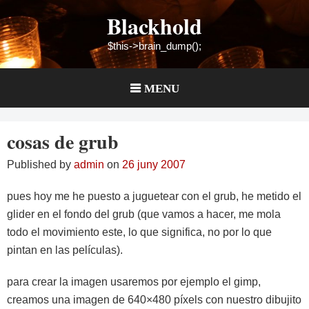
Skip
Blackhold
to
content
$this->brain_dump();
MENU
cosas de grub
Published by
admin
on
26 juny 2007
pues hoy me he puesto a juguetear con el grub, he metido el
glider en el fondo del grub (que vamos a hacer, me mola
todo el movimiento este, lo que significa, no por lo que
pintan en las películas).
para crear la imagen usaremos por ejemplo el gimp,
creamos una imagen de 640×480 píxels con nuestro dibujito