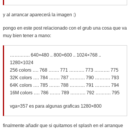
y al arrancar aparecerá la imagen :)
pongo en este post relacionado con el grub una cosa que va
muy bien tener a mano:
…………. 640×480 .. 800×600 .. 1024×768 ..
1280×1024
256 colors …. 768 ……. 771 ………. 773 ………. 775
32K colors …. 784 ……. 787 ………. 790 ………. 793
64K colors …. 785 ……. 788 ………. 791 ………. 794
16M colors …. 786 ……. 789 ………. 792 ………. 795
vga=357 es para algunas graficas 1280×800
finalmente añadir que si quitamos el splash en el arranque