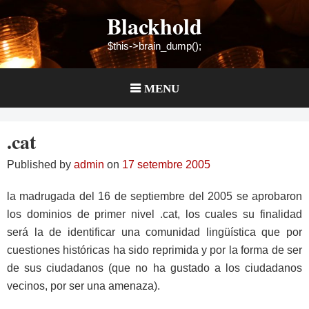
Skip
Blackhold
to
content
$this->brain_dump();
MENU
.cat
Published by
admin
on
17 setembre 2005
la madrugada del 16 de septiembre del 2005 se aprobaron
los dominios de primer nivel .cat, los cuales su finalidad
será la de identificar una comunidad lingüística que por
cuestiones históricas ha sido reprimida y por la forma de ser
de sus ciudadanos (que no ha gustado a los ciudadanos
vecinos, por ser una amenaza).