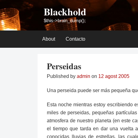
Skip
Blackhold
to
content
$this->brain_dump();
About
Contacto
Perseidas
Published by
admin
on
12 agost 2005
Una perseida puede ser más pequeña que 
Esta noche mientras estoy escribiendo e
miles de perseidas, pequeñas partícula
atmosfera de nuestro planeta (en este cas
el tiempo que tarda en dar una vuelta a
conocidas lluvias de estrellas, las cu