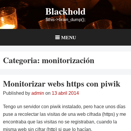
Skip
Blackhold
to
content
$this->brain_dump();
MENU
Categoria:
monitorización
Monitorizar webs https con piwik
Published by
admin
on
13 abril 2014
Tengo un servidor con piwik instalado, pero hace unos días
puse a recolectar las visitas de una web cifrada (https) y me
encontraba que las visitas no se registraban, cuando la
misma web sin cifrar (http) si que lo hacían.