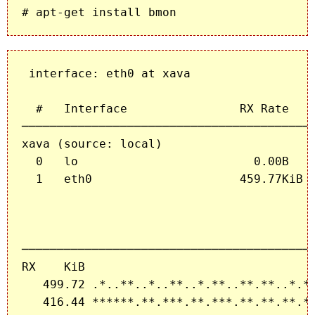
 interface: eth0 at xava                  
  #   Interface                RX Rate    
──────────────────────────────────────────
xava (source: local)

  0   lo                         0.00B    
  1   eth0                     459.77KiB  
──────────────────────────────────────────
RX    KiB

   499.72 .*..**..*..**..*.**..**.**..*.**
   416.44 ******.**.***.**.***.**.**.**.**