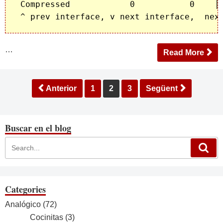
 Compressed            0           0    │ 
…
Read More
Paginació
Anterior
1
2
3
Següent
de
les
entrades
Buscar en el blog
Categories
Analógico
(72)
Cocinitas
(3)