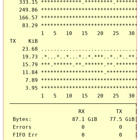
   333.15 *************.*********.********
   249.86 ********************************
   166.57 ********************************
    83.29 ********************************
          1   5   10   15   20   25   30  
TX    KiB

    23.68 ................................
    19.73 .*...*..*...*..*.***..*..*..**.*
    15.79 ***.******.**.******.**.********
    11.84 ********************.***********
     7.89 ********************************
     3.95 ********************************
          1   5   10   15   20   25   30  
────────────────────────────────────────┬─
                      RX          TX    │ 
 Bytes:             87.1 GiB    77.5 GiB│ 
 Errors                0           0    │ 
 FIFO Err              0           0    │ 